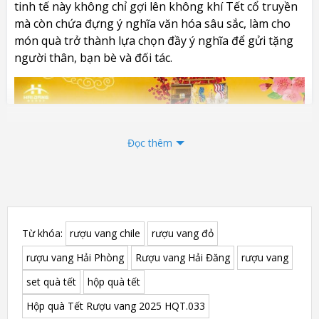
tinh tế này không chỉ gợi lên không khí Tết cổ truyền
mà còn chứa đựng ý nghĩa văn hóa sâu sắc, làm cho
món quà trở thành lựa chọn đầy ý nghĩa để gửi tặng
người thân, bạn bè và đối tác.
Đọc thêm
Từ khóa:
rượu vang chile
rượu vang đỏ
rượu vang Hải Phòng
Rượu vang Hải Đăng
rượu vang
set quà tết
hộp quà tết
Set Hộp quà Tết Rượu vang 2025
Hộp quà Tết Rượu vang 2025 HQT.033
HQT.033