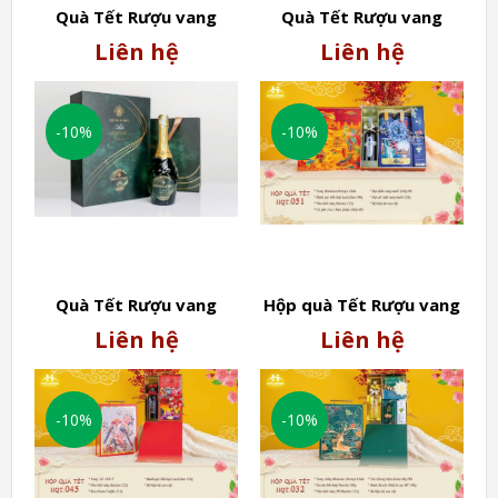
Mang thương hiệu Misiones Đ Rengo từ đất nước
Quà Tết Rượu vang
Quà Tết Rượu vang
Chile, chai rượu vang này chinh phục người thưởng
2025 - 2 chai Vang trắng
2025 - Vang Nổ
Liên hệ
Liên hệ
thức bằng thiết kế sang trọng với màu đỏ ruby rực rỡ.
Mondoro Ý
Moscato Black Diamond
Đây là biểu tượng của tình yêu và hạnh phúc đong
Baglietti
đầy. Về hương vị, rượu được làm từ giống nho
-10%
-10%
Cabernet Sauvignon, kết hợp tinh tế cùng gỗ sồi, dâu
tây, đinh hương và mận chín, tạo nên trải nghiệm
phong phú, khó quên. Độ cồn 14% cân bằng hoàn hảo
giữa sự mạnh mẽ và dịu dàng, giúp rượu vang đỏ
Misiones Drengo không chỉ là điểm nhấn của hộp quà
mà còn là lựa chọn lý tưởng cho những khoảnh khắc
đáng nhớ.
Quà Tết Rượu vang
Hộp quà Tết Rượu vang
2025 - Vang trắng
2025 HQT.051
Liên hệ
Liên hệ
Mondoro Ý
-10%
-10%