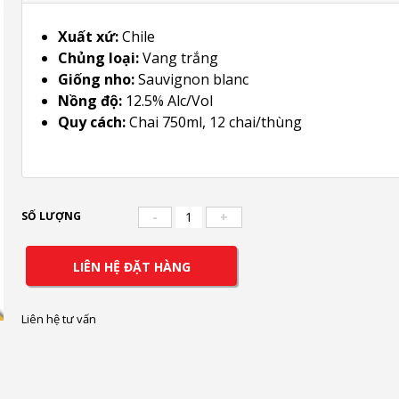
Xuất xứ:
Chile
Chủng loại:
Vang trắng
Giống nho:
Sauvignon blanc
Nồng độ:
12.5% Alc/Vol
Quy cách:
Chai 750ml, 12 chai/thùng
SỐ LƯỢNG
-
+
LIÊN HỆ ĐẶT HÀNG
Liên hệ tư vấn