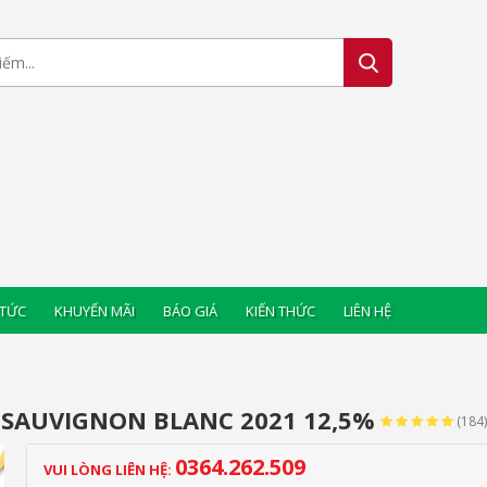
 TỨC
KHUYẾN MÃI
BÁO GIÁ
KIẾN THỨC
LIÊN HỆ
 SAUVIGNON BLANC 2021 12,5%
(184)
0364.262.509
VUI LÒNG LIÊN HỆ: