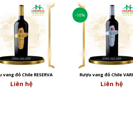
hile RESERVA Sauvignon Blanc 2021 12,5%
-10%
ng Chile RESERVA Sauvignon Blanc 2021 12,5%, bạn nên kết 
nguội và trái cây sẽ là sự kết hợp hoàn hảo, tôn lên sự cân b
độ từ 6-8°C sẽ giúp tăng cường trải nghiệm thưởng thức, ma
 vang đỏ Chile RESERVA
Rượu vang đỏ Chile VAR
net Sauvignon 2020 13,5%
Cabernet Sauvignon 20
Liên hệ
Liên hệ