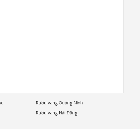
 nhất?
phẩm Rượu Vang chất lượng cao cùng với mức giá
ắc
Rượu vang Quảng Ninh
Rượu vang Hải Đăng