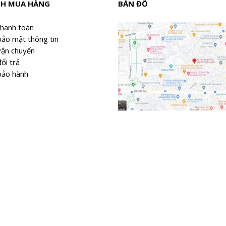
CH MUA HÀNG
BẢN ĐỒ
 (14,5%)
duria 14.5% - Thập tự bạc
thanh toán
i (6%) - Rượu Vang Ý Kim Cương Đen
bảo mật thông tin
ndoro Ý
vận chuyển
ổi trả
bảo hành