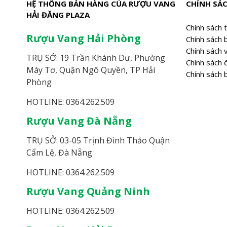
HỆ THỐNG BÁN HÀNG CỦA RƯỢU VANG
CHÍNH SÁ
Rượu Vang Đỏ Ý Phonico Primitivo Salento
HẢI ĐĂNG PLAZA
Rượu vang đỏ Ý S. Crucis Primitivo di Man
Chính sách 
Vang Nổ Moscato Black Diamond Bagliett
Rượu Vang Hải Phòng
Chính sách 
Quà Tết Rượu vang 2025 - Vang trắng Mo
Chính sách 
TRỤ SỞ: 19 Trần Khánh Dư, Phường
Chính sách đ
Máy Tơ, Quận Ngô Quyền, TP Hải
Chính sách 
Phòng
HOTLINE: 0364.262.509
Rượu Vang Đà Nẵng
TRỤ SỞ: 03-05 Trịnh Đình Thảo Quận
Cẩm Lệ, Đà Nẵng
HOTLINE: 0364.262.509
Rượu Vang Quảng Ninh
HOTLINE: 0364.262.509