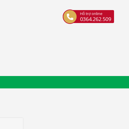
Hỗ trợ online
0364.262.509