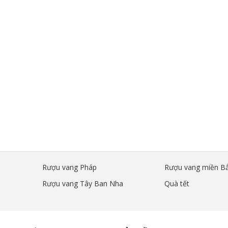
i Hải Phòng ở đâu uy tín, chất lượng, giá tốt
cam kết sẽ luôn mang đến cho quý khách hàng những tuyệt 
Rượu vang Pháp
Rượu vang miền B
 Ngô Quyền, TP Hải Phòng.
Rượu vang Tây Ban Nha
Quà tết