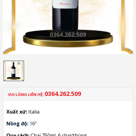
0364.262.509
VUI LÒNG LIÊN HỆ:
Xuất xứ:
Italia
Nồng độ:
 16º
Quy cách:
Chai 750ml, 6 chai/thùng