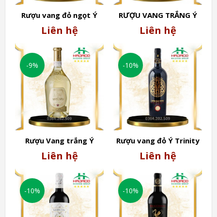
Rượu vang đỏ ngọt Ý
RƯỢU VANG TRẮNG Ý
KING VITTORIO (10º)
MOSCATO D’ASTI (5,5%)
Liên hệ
Liên hệ
-9%
-10%
Rượu Vang trắng Ý
Rượu vang đỏ Ý Trinity
MOSCATO DOLCE (4,5º)
Primitivo Manduria
Liên hệ
Liên hệ
18.5%
-10%
-10%