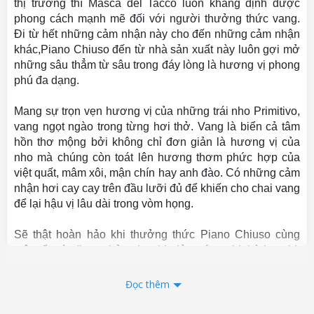
thị trường thì Masca del Tacco luôn khẳng định được 
phong cách mạnh mẽ đối với người thưởng thức vang. 
Đi từ hết những cảm nhận này cho đến những cảm nhận 
khác,Piano Chiuso đến từ nhà sản xuất này luôn gợi mở 
những sâu thẳm từ sâu trong đáy lòng là hương vị phong 
phú đa dạng.
Mang sự trọn vẹn hương vị của những trái nho Primitivo, 
vang ngọt ngào trong từng hơi thở. Vang là biển cả tâm 
hồn thơ mộng bởi không chỉ đơn giản là hương vị của 
nho mà chúng còn toát lên hương thơm phức hợp của 
việt quất, mâm xôi, mận chín hay anh đào. Có những cảm 
nhận hơi cay cay trên đầu lưỡi đủ để khiến cho chai vang 
để lại hậu vị lâu dài trong vòm họng.
Sẽ thật hoàn hảo khi thưởng thức Piano Chiuso cùng 
một số món ăn cơ bản như thịt đỏ nướng, thịt bò hay thịt 
cừu.
Đọc thêm
Nhiệt độ tuyệt vời nhất để thưởng thức vang là khoảng 
16-18 độ C.