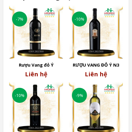
-7%
-10%
Vang Piano Chiuso
Mua rượu vang tại Hải Phòng ở đâu uy 
tín, chất lượng, giá tốt nhất?
Rượu Vang đỏ Ý
RƯỢU VANG ĐỎ Ý N3
VALKYRIE (19º)
OPERA VINUM ITALICUM
Liên hệ
Liên hệ
(14%)
- 
Rượu vang ACF tại Hải Phòng cam kết mang đến 
cho quý khách hàng những sản phẩm rượu vang hảo 
hạng với giá ưu đãi nhất thị trường.
-10%
-9%
- Mua càng nhiều - ưu đãi càng lớn. 
- Hân hạnh được phục vụ quý khách!