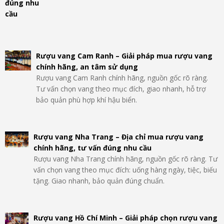
Rượu vang Cam Ranh – Giải pháp mua rượu vang
chính hãng, an tâm sử dụng
Rượu vang Cam Ranh chính hãng, nguồn gốc rõ ràng.
Tư vấn chọn vang theo mục đích, giao nhanh, hỗ trợ
bảo quản phù hợp khí hậu biển.
Rượu vang Nha Trang – Địa chỉ mua rượu vang
chính hãng, tư vấn đúng nhu cầu
Rượu vang Nha Trang chính hãng, nguồn gốc rõ ràng. Tư
vấn chọn vang theo mục đích: uống hàng ngày, tiệc, biếu
tặng. Giao nhanh, bảo quản đúng chuẩn.
Rượu vang Hồ Chí Minh – Giải pháp chọn rượu vang