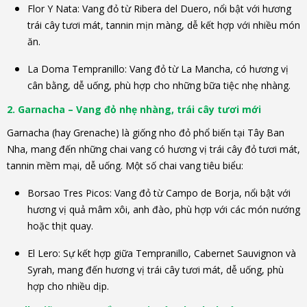
Flor Y Nata: Vang đỏ từ Ribera del Duero, nổi bật với hương
trái cây tươi mát, tannin mịn màng, dễ kết hợp với nhiều món
ăn.
La Doma Tempranillo: Vang đỏ từ La Mancha, có hương vị
cân bằng, dễ uống, phù hợp cho những bữa tiệc nhẹ nhàng.
2. Garnacha – Vang đỏ nhẹ nhàng, trái cây tươi mới
Garnacha (hay Grenache) là giống nho đỏ phổ biến tại Tây Ban
Nha, mang đến những chai vang có hương vị trái cây đỏ tươi mát,
tannin mềm mại, dễ uống. Một số chai vang tiêu biểu:
Borsao Tres Picos: Vang đỏ từ Campo de Borja, nổi bật với
hương vị quả mâm xôi, anh đào, phù hợp với các món nướng
hoặc thịt quay.
El Lero: Sự kết hợp giữa Tempranillo, Cabernet Sauvignon và
Syrah, mang đến hương vị trái cây tươi mát, dễ uống, phù
hợp cho nhiều dịp.