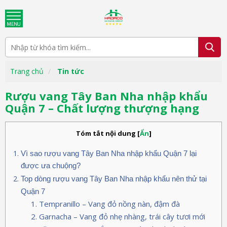
Trang chủ
Tin tức
Rượu vang Tây Ban Nha nhập khẩu
Quận 7 – Chất lượng thượng hạng
Tóm tắt nội dung
[
Ẩn
]
Vì sao rượu vang Tây Ban Nha nhập khẩu Quận 7 lại
được ưa chuộng?
Top dòng rượu vang Tây Ban Nha nhập khẩu nên thử tại
Quận 7
1. Tempranillo – Vang đỏ nồng nàn, đậm đà
2. Garnacha – Vang đỏ nhẹ nhàng, trái cây tươi mới