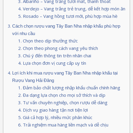
3. Albariño – Vang trắng tươi mát, thanh thoát
4. Verdejo – Vang trắng trẻ trung, dễ kết hợp món ăn
5. Rosado – Vang hồng tươi mới, phù hợp mùa hè
Cách chọn rượu vang Tây Ban Nha nhập khẩu phù hợp
với nhu cầu
1. Chọn theo dịp thưởng thức
2. Chọn theo phong cách vang yêu thích
3. Chú ý đến thông tin trên nhãn chai
4. Lựa chọn đơn vị cung cấp uy tín
Lợi ích khi mua rượu vang Tây Ban Nha nhập khẩu tại
Rượu Vang Hải Đăng
1. Đảm bảo chất lượng nhập khẩu chuẩn chính hãng
2. Đa dạng lựa chọn cho mọi sở thích và dịp
3. Tư vấn chuyên nghiệp, chọn rượu dễ dàng
4. Dịch vụ giao hàng tận nơi tiện lợi
5. Giá cả hợp lý, nhiều mức phân khúc
6. Trải nghiệm mua hàng liền mạch và dễ chịu