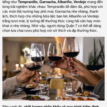
tiếng như
Tempranillo, Garnacha, Albariño, Verdejo
mang đến
từng trải nghiệm khác nhau: Tempranillo đỏ đậm đà, phù hợp với
các món thịt nướng hay phô mai; Garnacha nhẹ nhàng, thanh
lịch, thích hợp cho những bữa tiệc bạn bè; Albariño và Verdejo
trắng tươi mát, lý tưởng để thưởng thức cùng hải sản hay món
khai vị nhẹ nhàng. Nhờ vậy, người dùng Quận 7 có thể dễ dàng
chọn lựa chai rượu phù hợp với sở thích và dịp thưởng thức.
Bên cạnh đó,
chất lượng nhập khẩu và quy trình kiểm định