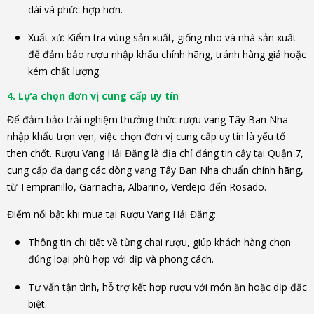
dài và phức hợp hơn.
Xuất xứ: Kiểm tra vùng sản xuất, giống nho và nhà sản xuất
để đảm bảo rượu nhập khẩu chính hãng, tránh hàng giả hoặc
kém chất lượng.
4. Lựa chọn đơn vị cung cấp uy tín
Để đảm bảo trải nghiệm thưởng thức rượu vang Tây Ban Nha
nhập khẩu trọn vẹn, việc chọn đơn vị cung cấp uy tín là yếu tố
then chốt. Rượu Vang Hải Đăng là địa chỉ đáng tin cậy tại Quận 7,
cung cấp đa dạng các dòng vang Tây Ban Nha chuẩn chính hãng,
từ Tempranillo, Garnacha, Albariño, Verdejo đến Rosado.
Điểm nổi bật khi mua tại Rượu Vang Hải Đăng:
Thông tin chi tiết về từng chai rượu, giúp khách hàng chọn
đúng loại phù hợp với dịp và phong cách.
Tư vấn tận tình, hỗ trợ kết hợp rượu với món ăn hoặc dịp đặc
biệt.