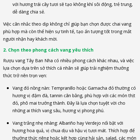
với hương trái cây tươi sẽ tạo không khí sôi động, trẻ trung,
dễ dàng chia sẻ.
Việc cân nhắc theo dịp không chỉ giúp bạn chọn được chai vang
phù hợp mà còn thể hiện sự tinh tế, tạo ấn tượng tốt trong mắt
người nhận hay khách mời.
2. Chọn theo phong cách vang yêu thích
Rượu vang Tây Ban Nha có nhiều phong cách khác nhau, và việc
lựa chọn dựa trên sở thích cá nhân sẽ giúp trải nghiệm thưởng
thức trở nên trọn vẹn:
Vang đỏ nồng nàn: Tempranillo hoặc Garnacha đỏ thường có
hương vị đậm đà, tannin cân bằng, phù hợp với các món thịt
đỏ, phô mai trưởng thành. Đây là lựa chọn tuyệt vời cho
những ai thích vang sâu, hương vị phong phú.
Vang trắng nhẹ nhàng: Albariño hay Verdejo nổi bật với
hương hoa quả, vị chua dịu và hậu vị tươi mát. Thích hợp để
thưởng thức riêng hoặc kết hợp cùng hải sản, salad, các món