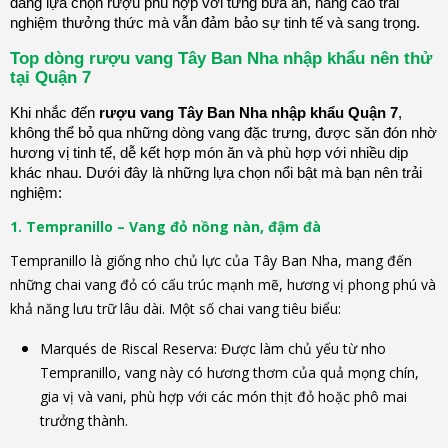
dàng lựa chọn rượu phù hợp với từng bữa ăn, nâng cao trải
nghiệm thưởng thức mà vẫn đảm bảo sự tinh tế và sang trọng.
Top dòng rượu vang Tây Ban Nha nhập khẩu nên thử
tại Quận 7
Khi nhắc đến
rượu vang Tây Ban Nha nhập khẩu Quận 7
,
không thể bỏ qua những dòng vang đặc trưng, được săn đón nhờ
hương vị tinh tế, dễ kết hợp món ăn và phù hợp với nhiều dịp
khác nhau. Dưới đây là những lựa chọn nổi bật mà bạn nên trải
nghiệm:
1. Tempranillo – Vang đỏ nồng nàn, đậm đà
Tempranillo là giống nho chủ lực của Tây Ban Nha, mang đến
những chai vang đỏ có cấu trúc mạnh mẽ, hương vị phong phú và
khả năng lưu trữ lâu dài. Một số chai vang tiêu biểu:
Marqués de Riscal Reserva: Được làm chủ yếu từ nho
Tempranillo, vang này có hương thơm của quả mọng chín,
gia vị và vani, phù hợp với các món thịt đỏ hoặc phô mai
trưởng thành.