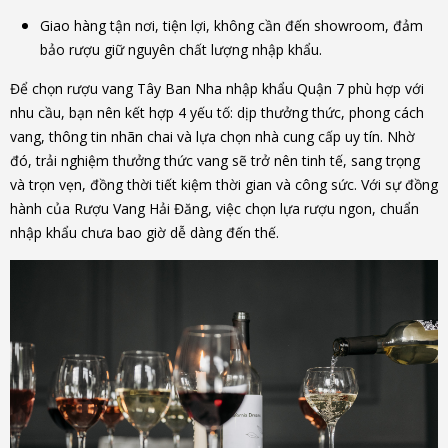
Giao hàng tận nơi, tiện lợi, không cần đến showroom, đảm
bảo rượu giữ nguyên chất lượng nhập khẩu.
Để chọn rượu vang Tây Ban Nha nhập khẩu Quận 7 phù hợp với
nhu cầu, bạn nên kết hợp 4 yếu tố: dịp thưởng thức, phong cách
vang, thông tin nhãn chai và lựa chọn nhà cung cấp uy tín. Nhờ
đó, trải nghiệm thưởng thức vang sẽ trở nên tinh tế, sang trọng
và trọn vẹn, đồng thời tiết kiệm thời gian và công sức. Với sự đồng
hành của Rượu Vang Hải Đăng, việc chọn lựa rượu ngon, chuẩn
nhập khẩu chưa bao giờ dễ dàng đến thế.