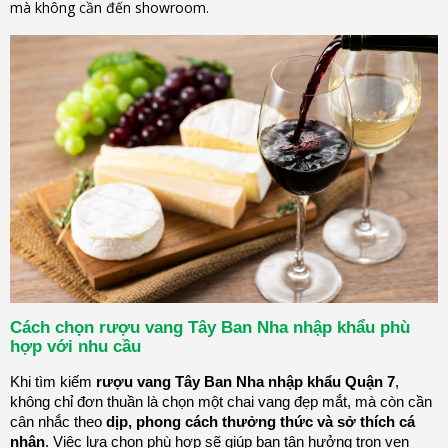
mà không cần đến showroom.
Cách chọn rượu vang Tây Ban Nha nhập khẩu phù
hợp với nhu cầu
Khi tìm kiếm
rượu vang Tây Ban Nha nhập khẩu Quận 7
,
không chỉ đơn thuần là chọn một chai vang đẹp mắt, mà còn cần
cân nhắc theo
dịp, phong cách thưởng thức và sở thích cá
nhân
. Việc lựa chọn phù hợp sẽ giúp bạn tận hưởng trọn vẹn