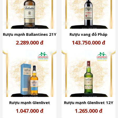
Rượu mạnh Ballantines 21Y
Rượu vang đỏ Pháp
40% Scotland
Château Pétrus Pomerol
2.289.000 đ
143.750.000 đ
2011 (13%)
Rượu mạnh Glenlivet
Rượu mạnh Glenlivet 12Y
Founder Scotland 40%
Scotland 40%
1.047.000 đ
1.265.000 đ