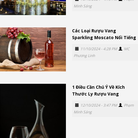
Minh Sáng
Các Loại Rượu Vang
Sparkling Moscato Nổi Tiếng
11/10/2024 - 4:28 PM
MC
Phương Linh
1 Điều Cần Chú Ý Về Kích
Thước Ly Rượu Vang
12/10/2024 - 3:47 PM
Phạm
Minh Sáng