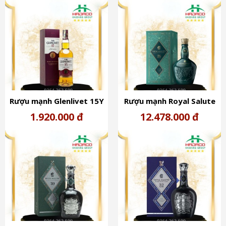
Rượu mạnh Glenlivet 15Y
​Rượu mạnh Royal Salute
Scotland 40%
26Y Scotland 40%
1.920.000 đ
12.478.000 đ