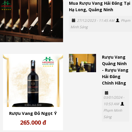
Mua Rượu Vang Hải Đăng Tại
Đen
Hạ Long, Quảng Ninh
27/12/2023 - 11:45 AM
Phạm
Minh Sáng
Rượu Vang
Quảng Ninh
- Rượu Vang
Hải Đăng
Chính Hãng
03/01/2024 -
10:53 AM
Phạm Minh
Rượu Vang Đỏ Ngọt Ý
Sáng
Monterosso Semi Dolce
265.000 đ
(10%)