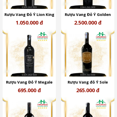
Rượu Vang Đỏ Ý Lion King
Rượu Vang Đỏ Ý Golden
Bronze Primitivo (14%)
Cross (17,5%) - Primitivo
1.050.000 đ
2.500.000 đ
Salento Rosso I.G.T
Rượu Vang Đỏ Ý Megale
Rượu Vang đỏ Ý Sole
Black Label (14%) -
Negroamro Nhãn Vàng
695.000 đ
265.000 đ
NegroAmaro Salento
(14º)