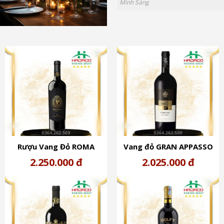
Minh Sáng
Rượu Vang Đỏ ROMA
Vang đỏ GRAN APPASSO
ROSSO EDIZIONE LIMITATA
(16º)
2.250.000 đ
2.025.000 đ
DOC (13%)