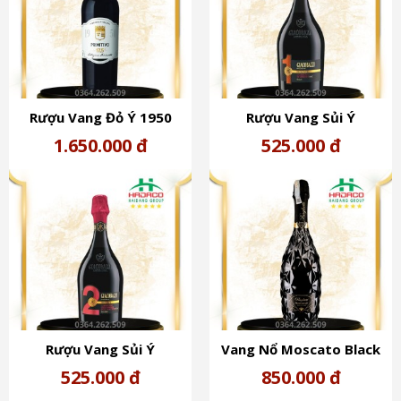
Rượu Vang Đỏ Ý 1950
Rượu Vang Sủi Ý
Primitivo (17,5%)
Giacobazzi 1 ELEGANTE
1.650.000 đ
525.000 đ
Lambrusco Secco (11%)
Rượu Vang Sủi Ý
Vang Nổ Moscato Black
Giacobazzi 2 Fruttato
Diamond Baglietti (6%) -
525.000 đ
850.000 đ
Lambrusco Amabile (8,5%)
Rượu Vang Ý Kim Cương