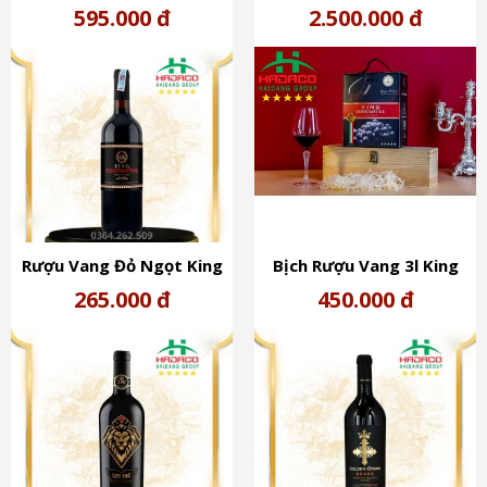
ROSE (13%)
Feudi (15%)
595.000 đ
2.500.000 đ
Rượu Vang Đỏ Ngọt King
Bịch Rượu Vang 3l King
Constantine (10%)
Constantine (10%)
265.000 đ
450.000 đ