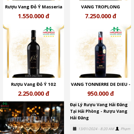
Rượu Vang Đỏ Ý Masseria
VANG TROPLONG
Trajone Primitivo (16%)
MONDOT - Rượu Vang Đỏ
1.550.000 đ
7.250.000 đ
Pháp Chateau Troplong
Mondot (14,5%)
Rượu Vang Đỏ Ý 102
VANG TONNERRE DE DIEU -
Vendemmie (15%)
Rượu Vang Đỏ Pháp Leo
2.250.000 đ
950.000 đ
Vareille Tonnerre De Dieu
Đại Lý Rượu Vang Hải Đăng
Faugeres (13%)
Tại Hải Phòng - Rượu Vang
Hải Đăng
13/01/2024 - 8:20 AM
Phạm