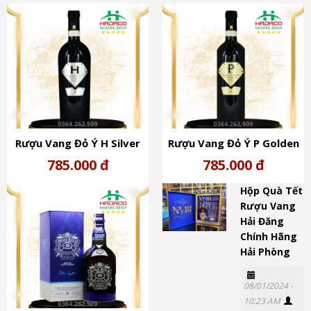
Rượu Vang Đỏ Ý H Silver
Rượu Vang Đỏ Ý P Golden
Negroamaro Salento
Primitivo (14,5%)
785.000 đ
785.000 đ
(14,5%)
Hộp Quà Tết
Rượu Vang
Hải Đăng
Chính Hãng
Hải Phòng
08/01/2024 -
10:23 AM