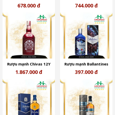
Scotland 40%
Oloroso Sherry Cask đỏ
678.000 đ
744.000 đ
40%
Rượu mạnh Chivas 12Y
Rượu mạnh Ballantines
Night Scotland 40%
Finest Scotland 40%
1.867.000 đ
397.000 đ