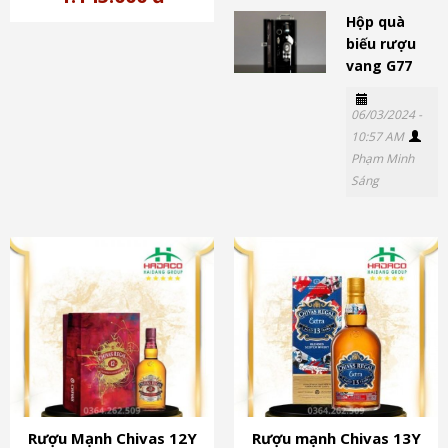
Hộp quà
biếu rượu
vang G77
06/03/2024 -
10:57 AM
Phạm Minh
Sáng
Rượu Mạnh Chivas 12Y
Rượu mạnh Chivas 13Y