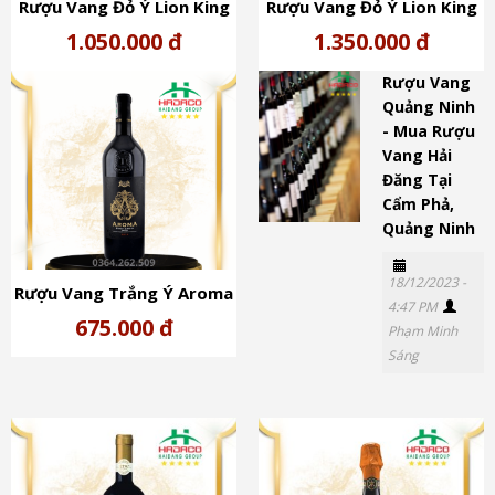
Rượu Vang Đỏ Ý Lion King
Rượu Vang Đỏ Ý Lion King
Silver (14,5%) - Primitivo
Gold (15%) - Primitivo Del
1.050.000 đ
1.350.000 đ
Del Salento
Salento
Rượu Vang
Quảng Ninh
- Mua Rượu
Vang Hải
Đăng Tại
Cẩm Phả,
Quảng Ninh
18/12/2023 -
Rượu Vang Trắng Ý Aroma
4:47 PM
Pinot Grigio (12,5%)
675.000 đ
Phạm Minh
Sáng