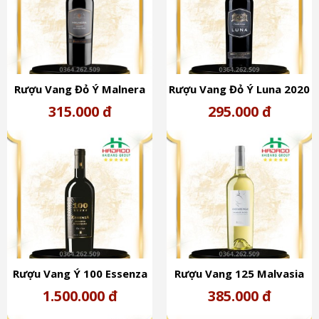
Rượu Vang Đỏ Ý Malnera
Rượu Vang Đỏ Ý Luna 2020
(14%) - NegroAmaro
(14%) - Merlot-Malvasia
315.000 đ
295.000 đ
Malvasia Nera Giorgio
Nera Salento
Rượu Vang Ý 100 Essenza
Rượu Vang 125 Malvasia
Primitivo Manduria (15%)
Del Salento (12,5%)
1.500.000 đ
385.000 đ