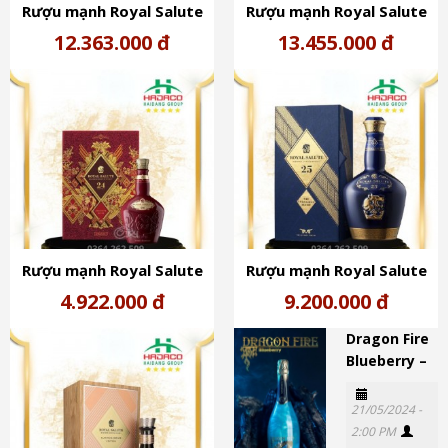
Rượu mạnh Royal Salute
Rượu mạnh Royal Salute
30Y Scotland 40%
32Y Scotland 40%
12.363.000 đ
13.455.000 đ
Rượu mạnh Royal Salute
Rượu mạnh Royal Salute
24Y Scotland 40% -
25Y Scotland 40%
4.922.000 đ
9.200.000 đ
Cognac Cask Finish Limited
Edition
Dragon Fire
Blueberry –
21/05/2024 -
2:00 PM