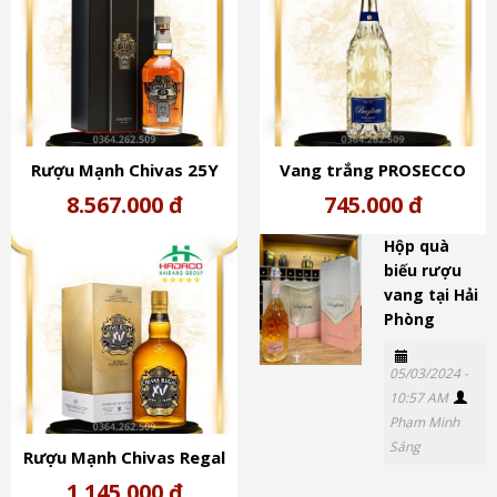
Rượu Mạnh Chivas 25Y
Vang trắng PROSECCO
Scotland (40%)
No.10 SPARKLING (11%) -
8.567.000 đ
745.000 đ
Rượu Vang Ý
Hộp quà
biếu rượu
vang tại Hải
Phòng
05/03/2024 -
10:57 AM
Phạm Minh
Sáng
Rượu Mạnh Chivas Regal
XV (40%)
1.145.000 đ