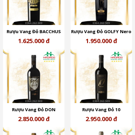
Rượu Vang Đỏ BACCHUS
Rượu Vang Đỏ GOLFY Nero
GOLD Vàng (15%)
di Troia (15,5%)
1.625.000 đ
1.950.000 đ
Rượu Vang Đỏ DON
Rượu Vang Đỏ 10
ANTONIO (15,5%)
VENDEMMIE (15%)
2.850.000 đ
2.950.000 đ