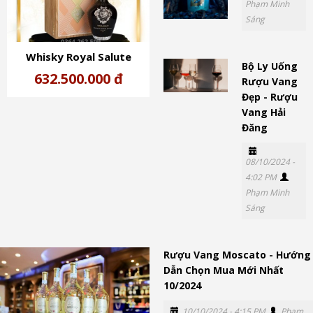
Phạm Minh
Sáng
Whisky Royal Salute
Bộ Ly Uống
Palatium Jubikke Edition
632.500.000 đ
Rượu Vang
Đẹp - Rượu
Vang Hải
Đăng
08/10/2024 -
4:02 PM
Phạm Minh
Sáng
Rượu Vang Moscato - Hướng
Dẫn Chọn Mua Mới Nhất
10/2024
10/10/2024 - 4:15 PM
Phạm