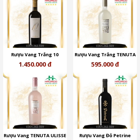
Rượu Vang Trắng 10
Rượu Vang Trắng TENUTA
BIANCO (13,5%)
ULISSE PINOT GRIGIO
1.450.000 đ
595.000 đ
(13%)
Rượu Vang TENUTA ULISSE
Rượu Vang Đỏ Petrine