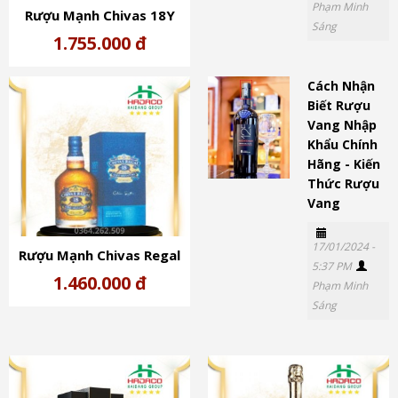
Phạm Minh
Rượu Mạnh Chivas 18Y
Sáng
Xanh Scotland (40%)
1.755.000 đ
Cách Nhận
Biết Rượu
Vang Nhập
Khẩu Chính
Hãng - Kiến
Thức Rượu
Vang
17/01/2024 -
Rượu Mạnh Chivas Regal
5:37 PM
18Y Scotland (40%)
1.460.000 đ
Phạm Minh
Sáng