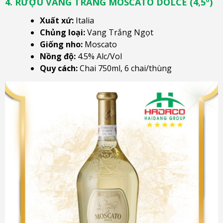
4. RƯỢU VANG TRẮNG MOSCATO DOLCE (4,5º)
Xuất xứ:
Italia
Chủng loại:
Vang Trắng Ngọt
Giống nho:
Moscato
Nồng độ:
4.5% Alc/Vol
Quy cách:
Chai 750ml, 6 chai/thùng