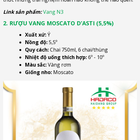
Link sản phẩm:
Vang N3
2. RƯỢU VANG MOSCATO D’ASTI (5,5%)
Xuất xứ:
Ý
Nồng độ:
5,5º
Quy cách:
Chai 750ml, 6 chai/thùng
Nhiệt độ uống thích hợp:
6º - 10º
Màu sắc:
Vàng rơm
Giống nho:
Moscato