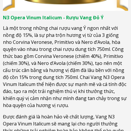
N3 Opera Vinum Italicum - Rượu Vang Đỏ Ý
Là một trong những chai rượu vang Ý ngon nhất với
nồng độ 15%, là sự pha trộn hương vị từ của 3 giống
nho Corvina Veronese, Primitivo và Nero d’Avola, hòa
quyện vào nhau trong chai rượu dung tích 750ml. Công
thức bao gồm Corvina Veronese (chiếm 40%), Primitivo
(chiếm 30%), và Nero d’Avola (chiếm 30%), tạo nên một
cấu trúc cân bằng và hương vị đậm đà lâu bền với nồng
độ cồn 15% trong dung tích 750ml. Chai Vang N3 Opera
Vinum Italicum thể hiện được sự mạnh mẽ và cá tính độc
đáo, tạo ra một trải nghiệm thú vị khi thưởng thức,
khiến quý vị cảm nhận như mình đang tan chảy trong sự
hòa quyện của hương vị rượu.
Được đánh giá là hoàn hảo về chất lượng, Vang N3
Opera Vinum Italicum sẽ mang lại cho người thưởng
thức những trải nghiệm hoàn hảo không thể nào quên.